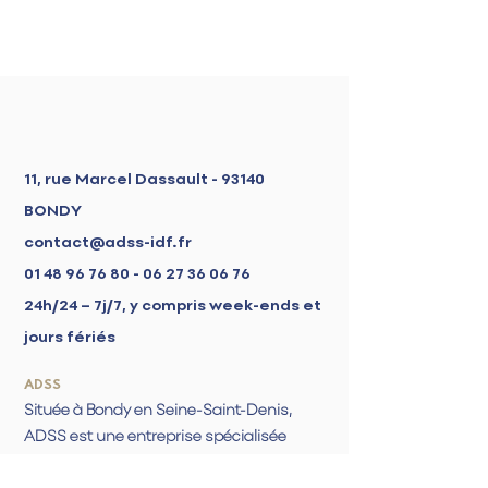
11, rue Marcel Dassault - 93140
BONDY
contact@adss-idf.fr
01 48 96 76 80 - 06 27 36
06 76
24h/24 – 7j/7, y compris week-ends et
jours fériés
ADSS
Située à Bondy en Seine-Saint-Denis,
ADSS est une entreprise spécialisée
dans le dépannage d'urgence en