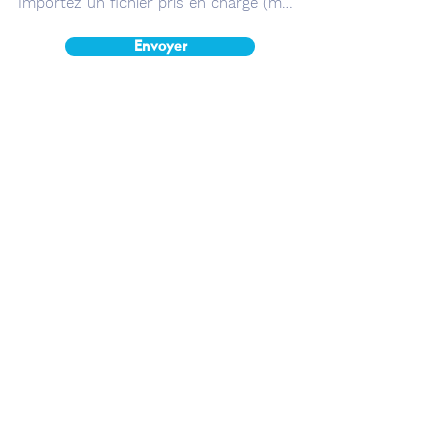
Importez un fichier pris en charge (max. 15 Mo)
Envoyer