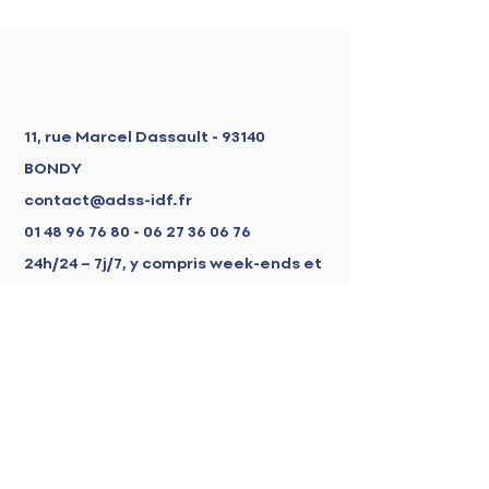
11, rue Marcel Dassault - 93140
BONDY
contact@adss-idf.fr
01 48 96 76 80 - 06 27 36
06 76
24h/24 – 7j/7, y compris week-ends et
jours fériés
ADSS
Située à Bondy en Seine-Saint-Denis,
ADSS est une entreprise spécialisée
dans le dépannage d'urgence en
serrurerie, menuiserie et vitrerie. Depuis
2008, nous accompagnons